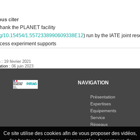
us citer
thank the PLANET facility
.org/10.15454/1.5572338990609338E12
) run by the IATE joint res
ocess experiment supports
n :
19 février 2021
ation :
06 juin 2023
NAVIGATION
Présentation
Expertises
Equipements
Service
Réseaux
Ce site utilise des cookies afin de vous proposer des vidéos,