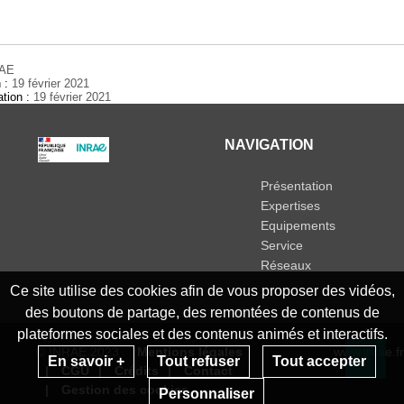
RAE
n :
19 février 2021
ation :
19 février 2021
NAVIGATION
Présentation
Expertises
Equipements
Service
Réseaux
Ce site utilise des cookies afin de vous proposer des vidéos,
des boutons de partage, des remontées de contenus de
plateformes sociales et des contenus animés et interactifs.
© INRAE 2023
Mentions légales
www.inrae.fr
En savoir +
Tout refuser
Tout accepter
CGU
Crédits
Contact
Re
Gestion des cookies
Personnaliser